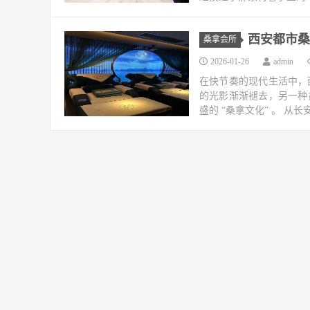
西安都市桑
桑拿会所
2026-01-26
admin
在快节奏的现代生活中，
的光影渐渐褪去，另一种
盛的 “桑拿文化” 。 从