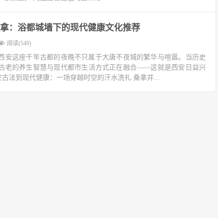
拿：浴都城墙下的现代健康文化推荐
阅读(549)
西安这座千年古都的夜晚不只属于大唐不夜城的繁华与喧嚣。当历史
古老的养生智慧与现代都市生活方式正在融合——这就是西安日益兴
长安古法到现代健康：一场穿越时空的汗水洗礼 桑拿并...