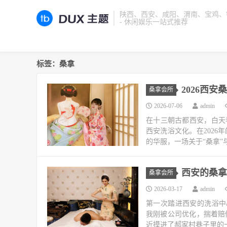
陕西、西安、咸阳、渭南、宝鸡、铜
- 休闲娱乐一站式推荐
标签：桑拿
2026西
桑拿会所
2026-07-06
admin
在十三朝古都西安，白天
西安洗浴文化。在202
的华服，一场关于“桑拿”与
西安的桑拿
桑拿会所
2026-03-17
admin
第一次踏进西安的洗浴中心，
我刚被公司优化，揣着赔
近摸进了郝家村巷子里的一