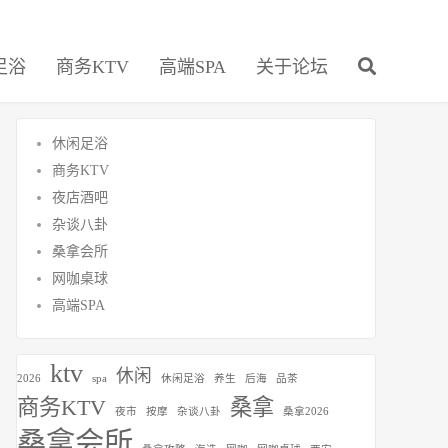
足浴
商务KTV
高端SPA
关于论坛
休闲足浴
商务KTV
夜店酒吧
杂谈八卦
桑拿会所
网咖桌球
高端SPA
ktv
休闲
2026
spa
休闲足浴
养生
后海
品茶
商务KTV
桑拿
夜市
按摩
杂谈八卦
桑拿2026
桑拿会所