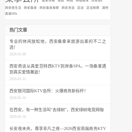
桑拿攻略
海选
网咖
网咖桌球
西安spa
西安夜生活
西安桑拿
西安桑拿按摩
西安洗浴
足浴
足浴按摩
酒吧
高端SPA
热门文章
专业的休闲放松地，西安桑拿来旅游出差的不二之
选！
2026-02-08
西安奇谈从真爱范特西KTV到岸香SPA，一场桑拿遇
到真实爱情邂逅！
2026-01-31
西安银河国际KTV会所：火爆商务新标杆！
2026-01-16
在西安，有一种生活叫“去绿树”，西安绿树电竞网咖
2026-01-16
长安夜未央，尊享非凡之夜—2026西安高端商务KTV