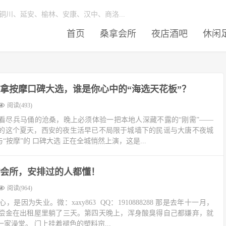
川、延安、榆林、安康、汉中、商洛...
首页
桑拿会所
夜店酒吧
休闲
安桑拿按摩口碑大选，谁是你心中的“海选天花板”？
阅读(493)
看尽兵马俑的沧桑，晚上必须体验一把本地人深藏不露的“刚需”——
6年的这个夏天，西安的夜生活早已不局限于城墙下的民谣与大唐不夜城
“按摩”的 口碑大选 正在全城悄然上演，这是...
会所，安排过的人都懂！
阅读(964)
是因为失业。微：xaxy863 QQ：1910888288 那是去年十一月，
偿金在出租屋里躺了三天。第四天晚上，浑身酸臭得自己都嫌弃，就
家澡堂。 门上挂着褪色的塑料帘...