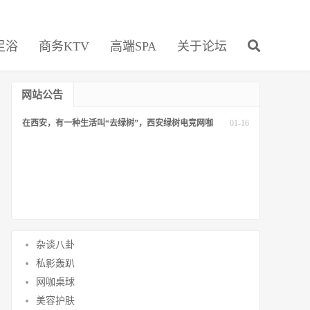
足浴
商务KTV
高端SPA
关于论坛
网站公告
在西安，有一种生活叫“去绿树”，西安绿树电竞网咖
01-16
杂谈八卦
私影轰趴
网咖桌球
美容护肤