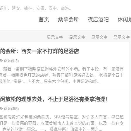
川、延安、榆林、安康、汉中、商洛...
首页
桑拿会所
夜店酒吧
休闲
显示文字
显示文字
显示文字
显示文字
的会所：西安一家不打烊的足浴店
阅读(915)
，藏着一条到了夜晚便显得格外安静的小巷。巷子中段，有一家没有
亮着一盏暖橙色灯笼的店铺，熟客们都叫足浴好去处。 老板是个四十
叫他 “秦哥”。店不大，只有六个包间，主理足浴和经...
安休闲放松的理想去处，不止于足浴还有桑拿泡澡！
阅读(588)
些被暖黄灯光包裹的桑拿房、SPA馆与茶室，对许多人而言，早已超
们是一些情感的容器，收藏着城市人未曾言说的心事，以及一些在专
克制的欣赏与牵念。 一、 桑拿会所：热雾中的一面之...