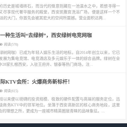
的历史是城墙砖石，而当代的惬意则藏在一池温水之中，若想寻得一
又尽享现代奢华服务的殿堂，西安凯撒宫洗浴广场，便是这样一个不
派的大门，你首先会被其宏大的空间所震撼。营业面积达两...
一种生活叫“去绿树”，西安绿树电竞网咖
阅读(570)
绿树网咖）已成为年轻人娱乐生活的地标。自2014年创立以来，它已
发展为集电竞馆、电竞酒店及多元娱乐于一体的综合品牌。绿树在全
中28家扎根西安，入驻王府井、银泰等热门商场，注...
际KTV会所：火爆商务新标杆！
阅读(615)
相以来便以磅礴的投资规模、极致的硬件配置与高端的服务定位，迅
级商务KTV中的领军地位。坐落于西安高新区的核心商务地段，这里
的理想之所，更成为一座城市精英圈层青睐的品味象征。...