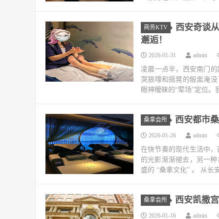
西安奇谈从
商务KTV
邂逅！
2026-01-31
admin
凌晨一点半，西安南门的
哭狼嚎和摇晃的骰盅淹没
眼神暧昧的“荤场”定位。
西安都市桑
桑拿会所
2026-01-26
admin
在快节奏的现代生活中，
的光影渐渐褪去，另一种
盛的 “桑拿文化” 。 从
西安凯撒宫
桑拿会所
2026-01-16
admin