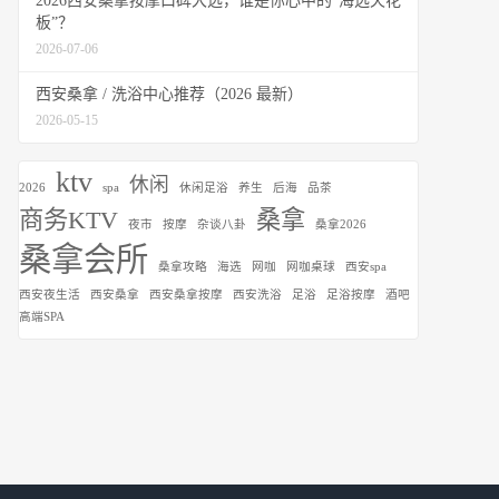
2026西安桑拿按摩口碑大选，谁是你心中的“海选天花
板”？
2026-07-06
西安桑拿 / 洗浴中心推荐（2026 最新）
2026-05-15
ktv
休闲
2026
spa
休闲足浴
养生
后海
品茶
商务KTV
桑拿
夜市
按摩
杂谈八卦
桑拿2026
桑拿会所
桑拿攻略
海选
网咖
网咖桌球
西安spa
西安夜生活
西安桑拿
西安桑拿按摩
西安洗浴
足浴
足浴按摩
酒吧
高端SPA