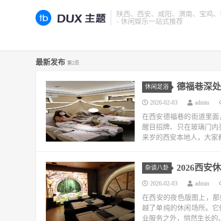
陕西、西安、咸阳、渭南、宝鸡、铜
- 休闲娱乐一站式推荐
最新发布
第2页
德福巷深处
休闲足浴
2026-02-03
admin
在西安德福巷的街道里面
醒目招牌、只在玻璃门内
来岁的西安本地人，大家都
2026西
杂谈八卦
2026-02-03
admin
在西安的夜色版图上，那
越了单纯的休闲场所。它
业服务之外，悄然生长的、