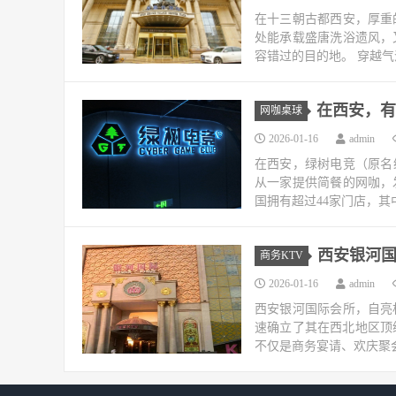
在十三朝古都西安，厚重
处能承载盛唐洗浴遗风，
容错过的目的地。 穿越气
在西安，有
网咖桌球
2026-01-16
admin
在西安，绿树电竞（原名
从一家提供简餐的网咖，
国拥有超过44家门店，其
西安银河国
商务KTV
2026-01-16
admin
西安银河国际会所，自亮
速确立了其在西北地区顶
不仅是商务宴请、欢庆聚会