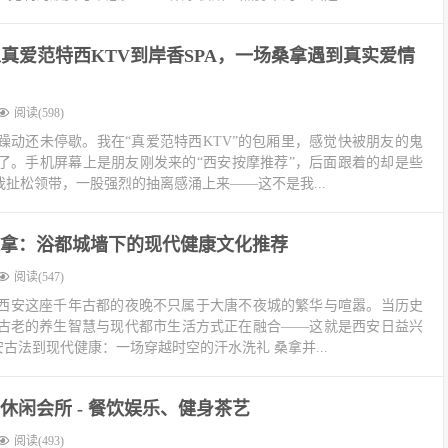
真爱范特西KTV到岸香SPA，一场桑拿遇到真实爱情
阅读(598)
躁动还未停歇。我在“真爱范特西KTV”的包厢里，感觉快被朋友的鬼
了。手机屏幕上是朋友刚发来的“西安按摩推荐”，后面跟着的却是些
我扯松领带，一股强烈的抽离感涌上来——这不是我...
拿：浴都城墙下的现代健康文化推荐
阅读(547)
西安这座千年古都的夜晚不只属于大唐不夜城的繁华与喧嚣。当历史
古老的养生智慧与现代都市生活方式正在融合——这就是西安日益兴
长安古法到现代健康：一场穿越时空的汗水洗礼 桑拿并...
休闲会所 - 餐饮娱乐、健身茶艺
阅读(493)