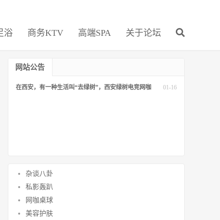
足浴
商务KTV
高端SPA
关于论坛
网站公告
在西安，有一种生活叫“去绿树”，西安绿树电竞网咖
01-16
杂谈八卦
私影轰趴
网咖桌球
美容护肤