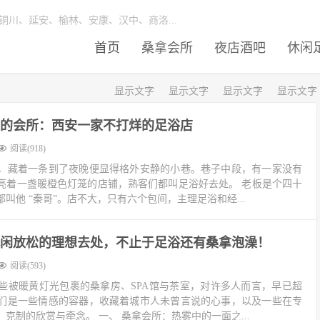
川、延安、榆林、安康、汉中、商洛...
首页
桑拿会所
夜店酒吧
休闲
显示文字
显示文字
显示文字
显示文字
的会所：西安一家不打烊的足浴店
阅读(918)
，藏着一条到了夜晚便显得格外安静的小巷。巷子中段，有一家没有
亮着一盏暖橙色灯笼的店铺，熟客们都叫足浴好去处。 老板是个四十
叫他 “秦哥”。店不大，只有六个包间，主理足浴和经...
安休闲放松的理想去处，不止于足浴还有桑拿泡澡！
阅读(593)
些被暖黄灯光包裹的桑拿房、SPA馆与茶室，对许多人而言，早已超
们是一些情感的容器，收藏着城市人未曾言说的心事，以及一些在专
克制的欣赏与牵念。 一、 桑拿会所：热雾中的一面之...