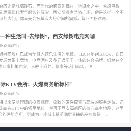
的历史是城墙砖石，而当代的惬意则藏在一池温水之中，若想寻得一
又尽享现代奢华服务的殿堂，西安凯撒宫洗浴广场，便是这样一个不
派的大门，你首先会被其宏大的空间所震撼。营业面积达两...
一种生活叫“去绿树”，西安绿树电竞网咖
阅读(572)
绿树网咖）已成为年轻人娱乐生活的地标。自2014年创立以来，它已
发展为集电竞馆、电竞酒店及多元娱乐于一体的综合品牌。绿树在全
中28家扎根西安，入驻王府井、银泰等热门商场，注...
际KTV会所：火爆商务新标杆！
阅读(619)
相以来便以磅礴的投资规模、极致的硬件配置与高端的服务定位，迅
级商务KTV中的领军地位。坐落于西安高新区的核心商务地段，这里
的理想之所，更成为一座城市精英圈层青睐的品味象征。...