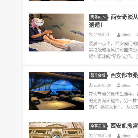
西安奇谈从
商务KTV
邂逅！
2026-01-31
admin
凌晨一点半，西安南门的
哭狼嚎和摇晃的骰盅淹没
眼神暧昧的“荤场”定位。
西安都市桑
桑拿会所
2026-01-26
admin
在快节奏的现代生活中，
的光影渐渐褪去，另一种
盛的 “桑拿文化” 。 从
西安凯撒宫
桑拿会所
2026-01-16
admin