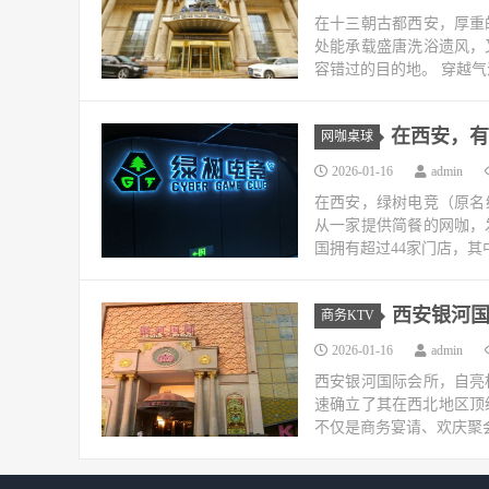
在十三朝古都西安，厚重
处能承载盛唐洗浴遗风，
容错过的目的地。 穿越气
在西安，有
网咖桌球
2026-01-16
admin
在西安，绿树电竞（原名
从一家提供简餐的网咖，
国拥有超过44家门店，其
西安银河国
商务KTV
2026-01-16
admin
西安银河国际会所，自亮
速确立了其在西北地区顶
不仅是商务宴请、欢庆聚会