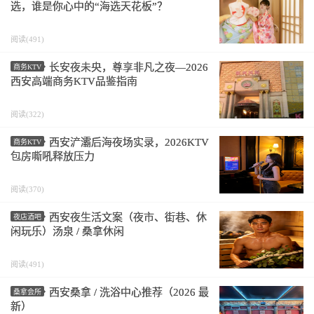
选，谁是你心中的“海选天花板”？
阅读(491)
长安夜未央，尊享非凡之夜—2026
商务KTV
西安高端商务KTV品鉴指南
阅读(322)
西安浐灞后海夜场实录，2026KTV
商务KTV
包房嘶吼释放压力
阅读(370)
西安夜生活文案（夜市、街巷、休
夜店酒吧
闲玩乐）汤泉 / 桑拿休闲
阅读(491)
西安桑拿 / 洗浴中心推荐（2026 最
桑拿会所
新）