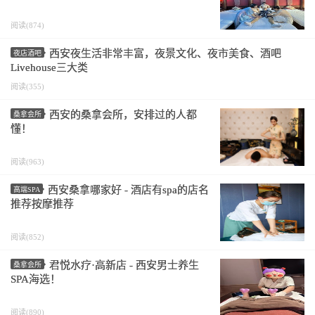
阅读(874)
西安夜生活非常丰富，夜景文化、夜市美食、酒吧
夜店酒吧
Livehouse三大类
阅读(355)
西安的桑拿会所，安排过的人都
桑拿会所
懂！
阅读(963)
西安桑拿哪家好 - 酒店有spa的店名
高端SPA
推荐按摩推荐
阅读(852)
君悦水疗·高新店 - 西安男士养生
桑拿会所
SPA海选！
阅读(890)