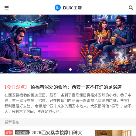
【今日观点】
德福巷深处的会所：西安一家不打烊的足浴店
在西安德福巷的街道里面，藏着一条到了夜晚便显得格外安静的小巷。巷子中
段，有一家没有醒目招牌、只在玻璃门内亮着一盏暖橙色灯笼的店铺，熟客们
都叫足浴好去处。 老板是个四十来岁的西安本地人，大家都叫他 “秦哥”。店不
大，只有六个包间，主理足浴和经...
最新发布
2026西安桑拿按摩口碑大
桑拿会所
置顶